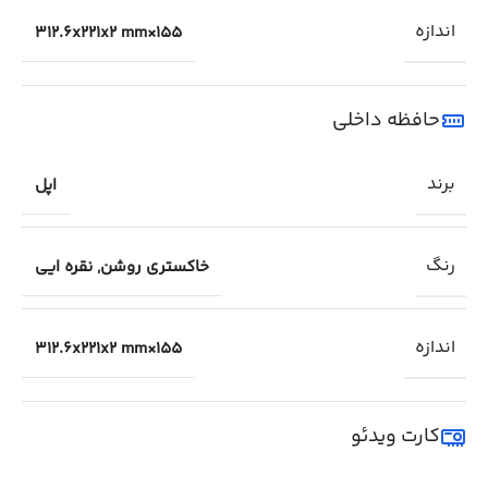
اندازه
155×312.6x221x2 mm
حافظه داخلی
برند
اپل
رنگ
خاکستری روشن
,
نقره ایی
اندازه
155×312.6x221x2 mm
کارت ویدئو