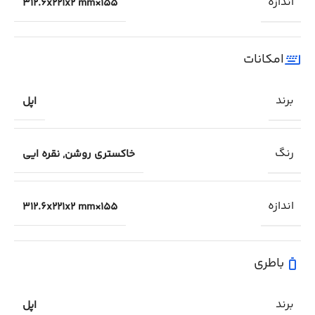
اندازه
155×312.6x221x2 mm
امکانات
برند
اپل
رنگ
خاکستری روشن
,
نقره ایی
اندازه
155×312.6x221x2 mm
باطری
برند
اپل