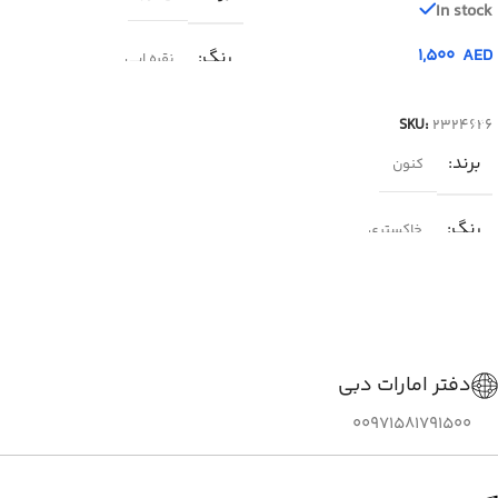
In stock
1,500
AED
رنگ
نقره ایی
افزودن به سبد خرید
SKU:
2324626
برند
کنون
رنگ
خاکستری
دفتر امارات دبی
00971581791500