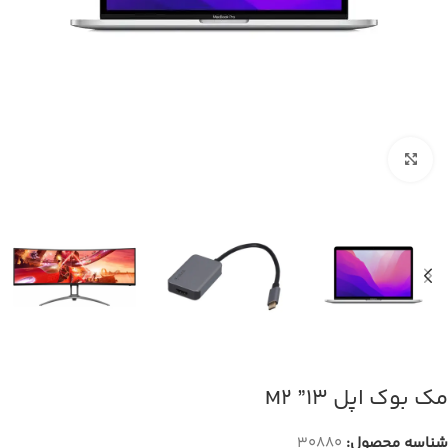
Click to enlarge
مک بوک اپل 13” M2
شناسه محصول:
30880