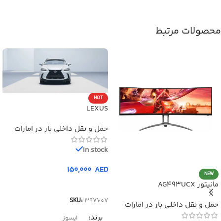
محصولات مرتبط
HOT
LEXUS
حمل و نقل داخلی بار در امارات
In stock
150,000
AED
NEW
مانیتور AG493UCX
افزودن به سبد خرید
SKU:
397707
حمل و نقل داخلی بار در امارات
برند
ایسوز