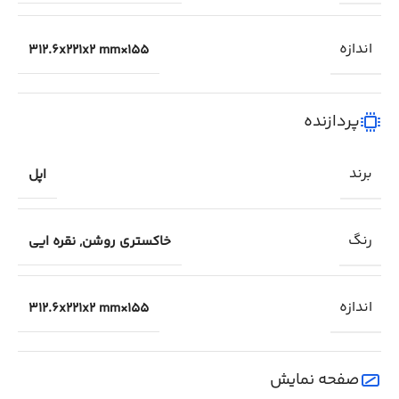
اندازه
155×312.6x221x2 mm
پردازنده
برند
اپل
رنگ
خاکستری روشن
,
نقره ایی
اندازه
155×312.6x221x2 mm
صفحه نمایش