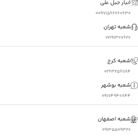
انبار جبل علی
00971562860630
شعبه تهران
02191307620
شعبه کرج
02632561184
شعبه بوشهر
09174940844
شعبه اصفهان
09135509320