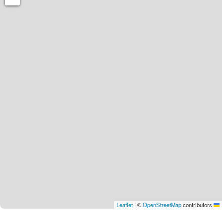
|
©
OpenStreetMap
contributors
Leaflet