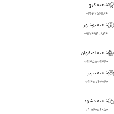
شعبه کرج
02632561184
شعبه بوشهر
09174940844
شعبه اصفهان
09135509320
شعبه تبریز
09145767020
شعبه مشهد
09152056250