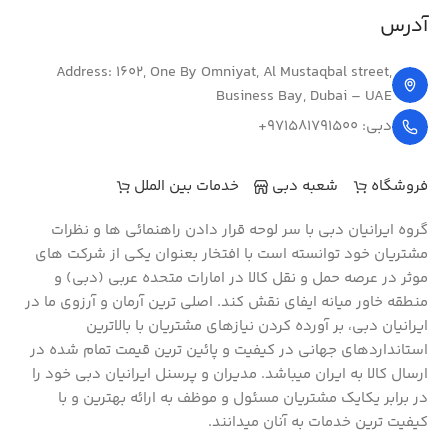
آدرس
Address: 1602, One By Omniyat, Al Mustaqbal street,
Business Bay, Dubai – UAE
دبی: 971581791500+
فروشگاه
شعبه دبی
خدمات بین الملل
گروه ایرانیان دبی با سر لوحه قرار دادن راهنمائی‏ ها و نظرات
مشتریان خود توانسته ‏است با افتخار بعنوان یکی از شرکت‏ های
موثر در عرصه حمل و نقل کالا در امارات متحده عربی (دبی) و
منطقه خاور میانه ایفای نقش کند. اصلی‏ ترین آرمان و آرزوی ما در
ایرانیان دبی، بر آورده کردن نیازهای مشتریان با بالاترین
استاندارد‏‏های جهانی در کیفیت و پائین‏ ترین قیمت تمام شده در
ارسال کالا به ایران می‏باشد. مدیران و پرسنل ایرانیان دبی خود را
در برابر یکایک مشتریان مسئول و موظف به ارائه بهترین و با
کیفیت‏ ترین خدمات به آنان می‏دانند.