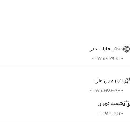
دفتر امارات دبی
00971581791500
انبار جبل علی
00971562860630
شعبه تهران
02191307620