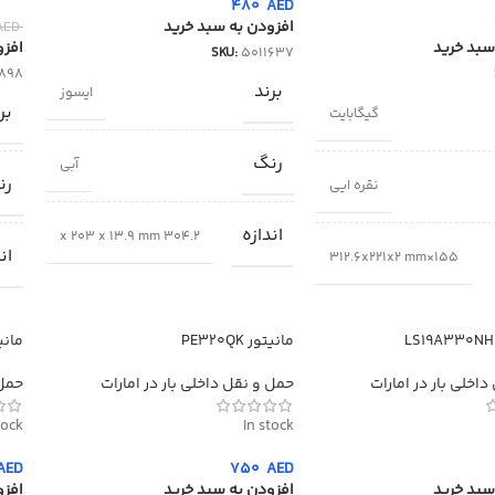
480
AED
افزودن به سبد خرید
AED
سبد خرید
افزو
SKU:
5011637
898
برند
ایسوز
بر
گیگابایت
رنگ
آبی
رن
نقره ایی
اندازه
304.2 x 203 x 13.9 mm
ان
155×312.6x221x2 mm
مانیتور PE320QK
مانیتور
اخلی بار در امارات
حمل و نقل داخلی بار در امارات
حمل 
tock
In stock
AED
750
AED
سبد خرید
افزودن به سبد خرید
افزو