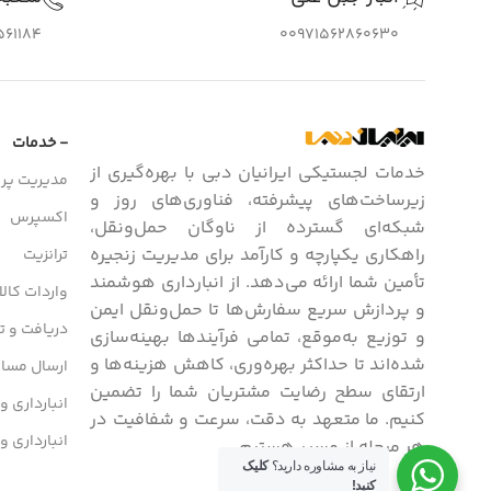
561184
00971562860630
- خدمات
خدمات لجستیکی ایرانیان دبی با بهره‌گیری از
مدیریت پرو
زیرساخت‌های پیشرفته، فناوری‌های روز و
اکسپرس
شبکه‌ای گسترده از ناوگان حمل‌ونقل،
راهکاری یکپارچه و کارآمد برای مدیریت زنجیره
ترانزیت
تأمین شما ارائه می‌دهد. از انبارداری هوشمند
واردات کالا
و پردازش سریع سفارش‌ها تا حمل‌ونقل ایمن
دریافت و تح
و توزیع به‌موقع، تمامی فرآیندها بهینه‌سازی
شده‌اند تا حداکثر بهره‌وری، کاهش هزینه‌ها و
ارسال مسافر
ارتقای سطح رضایت مشتریان شما را تضمین
انبارداری و
کنیم. ما متعهد به دقت، سرعت و شفافیت در
انبارداری و
هر مرحله از مسیر هستیم.
نیاز به مشاوره دارید؟
کلیک
کنید!