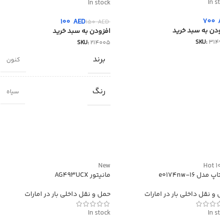
In s
In stock
700
100
AED
150
AED
دن به سبد خرید
افزودن به سبد خرید
SKU:
314
SKU:
214005
برند
کنون
رنگ
سیاه
New
Hot
مدل 16-e0174nw
مانیتور AG493UCX
و نقل داخلی بار در امارات
حمل و نقل داخلی بار در امارات
In stock
In s