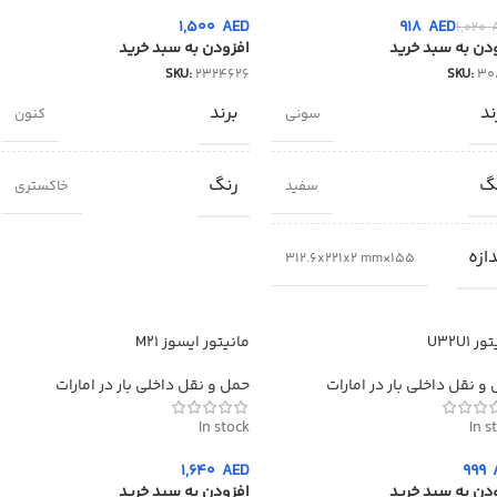
1,500
AED
918
AED
1,020
دن به سبد خرید
افزودن به سبد خرید
SKU:
2324626
SKU:
30
ند
برند
سونی
کنون
گ
رنگ
سفید
خاکستری
دازه
155×312.6x221x2 mm
 U32U1
مانیتور ایسوز M21
و نقل داخلی بار در امارات
حمل و نقل داخلی بار در امارات
In stock
In s
1,640
AED
999
دن به سبد خرید
افزودن به سبد خرید