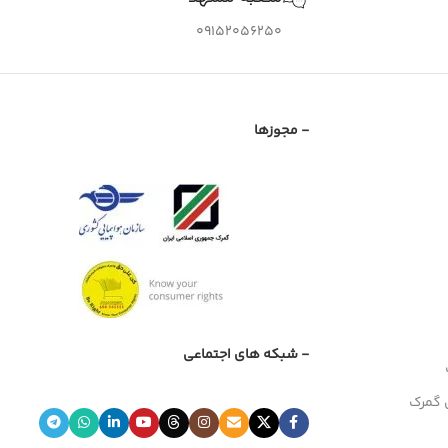
09152056250
- مجوزها
- شبکه های اجتماعی
 گمرک