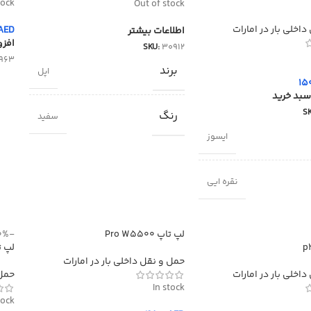
tock
Out of stock
اخلی بار در امارات
AED
اطلاعات بیشتر
افزو
SKU:
30912
963
برند
اپل
15
سبد خرید
S
رنگ
سفید
ایسوز
نقره ایی
لپ تاپ Pro W5500
-10%
لپ تاپ 
حمل و نقل داخلی بار در امارات
اخلی بار در امارات
حمل 
In stock
tock