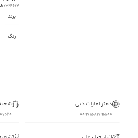
U:
2324624
برند
رنگ
دفتر امارات دبی
شعبه 
307620
00971581791500
انبار جبل علی
شعبه