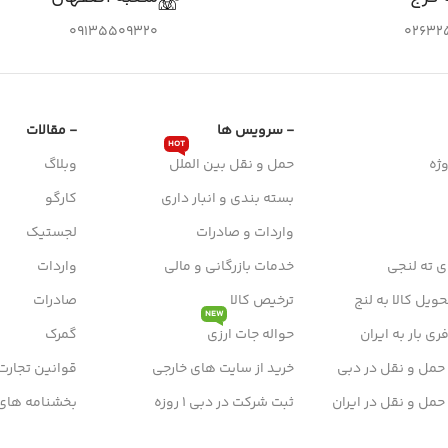
09135509320
02632
- سرویس ها
- مقالات
HOT
ژه
حمل و نقل بین الملل
وبلاگ
بسته بندی و انبار داری
کارگو
واردات و صادرات
لجستیک
ی ته لنجی
خدمات بازرگانی و مالی
واردات
ویل کالا به لنج
ترخیص کالا
صادرات
NEW
ی بار به ایران
حواله جات ارزی
گمرک
 حمل و نقل در دبی
خرید از سایت های خارجی
قوانین تجارت
 حمل و نقل در ایران
ثبت شرکت در دبی 1 روزه
بخشنامه های