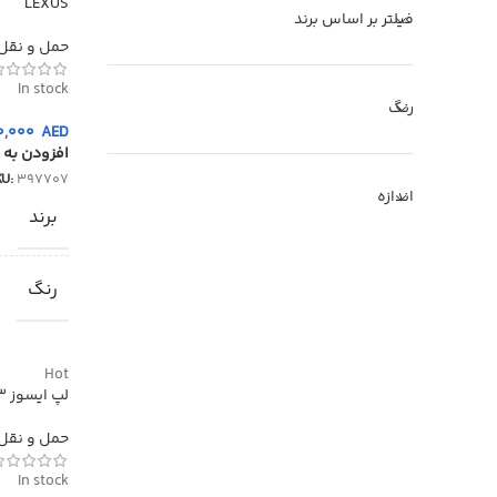
LEXUS
فیلتر بر اساس برند
حمل و نقل د
In stock
رنگ
0,000
AED
افزودن به 
KU:
397707
اندازه
برند
رنگ
Hot
لپ ایسوز p3
حمل و نقل د
In stock