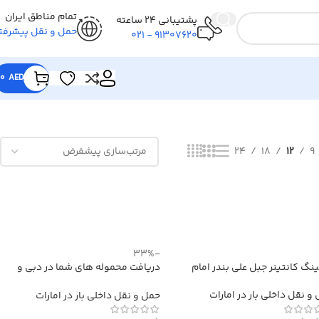
تمام مناطق ایران
پشتیبانی 24 ساعته
حمل و نقل پیشرفت
91307620 - 021
0
AED
نمایش 1–12 از 16 نتیجه
24
18
12
9
-33%
نگ کانتینر جبل علی بندر امام
دریافت محموله های شما در دبی و
ارسال به ایران
و نقل داخلی بار در امارات
حمل و نقل داخلی بار در امارات