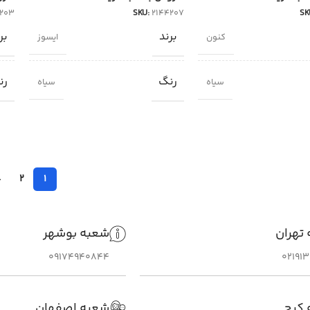
4203
SKU:
2144207
SK
برند
بر
کنون
ایسوز
رنگ
رن
سیاه
سیاه
→
2
1
تهران
شعبه بوشهر
09174940844
02191
 کرج
شعبه اصفهان