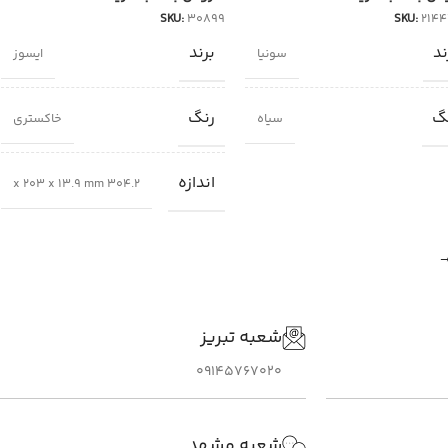
SKU:
30899
SKU:
214
ند
برند
سونیا
ایسوز
گ
رنگ
سیاه
خاکستری
اندازه
304.2 x 203 x 13.9 mm
شعبه تبریز
09145767020
شعبه مشهد