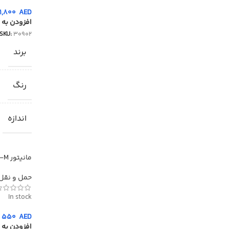
1,800
AED
افزودن به 
SKU:
30902
برند
رنگ
اندازه
مانیتور LS19A330NH-M
حمل و نقل د
In stock
550
AED
افزودن به 