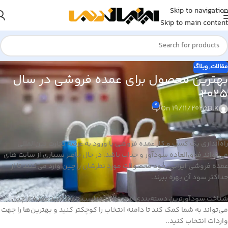
Skip to navigation
Skip to main content
مقالات
,
وبلاگ
بهترین محصول برای عمده فروشی در سال
2025
0
On 19/11/2025
B.K
راه‌اندازی یک کسب و کار عمده فروشی یا ورود به عرصه تجارت بین‌المللی
می‌تواند فوق‌العاده سودآور و جذاب باشد. در حال حاضر بسیاری از سایت های
عمده فروشی ایرانی، خود محصولات مورد نظرشان را چین وارد می‌کنند تا از
حداکثر سود آن بهره ببرند.
شناخت سودآورترین دسته‌بندی محصولات مناسب جهت خرید عمده از چین
می‌تواند به شما کمک کند تا دامنه انتخاب را کوچکتر کنید و بهترین‌ها را جهت
واردات انتخاب کنید..