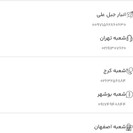
انبار جبل علی
00971562860630
شعبه تهران
02191307620
شعبه کرج
02632561184
شعبه بوشهر
09174940844
شعبه اصفهان