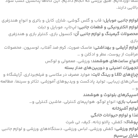
شما آورده‌ایم. طبق بررسی که انجام دادیم، این کالاها پتانسیل کسب سود
بالایی دارند.
لوازم جانبی موبایل:
قاب و گلس گوشی، شارژر، کابل و باتری و انواع هندزفری
لوازم الکترونیکی و قطعات جانبی:
لپ‌تاپ، موبایل و تبلت
محصولات گیمینگ و لوازم جانبی آن:
کنسول بازی، کنترلر بازی و هندزفری
بازی
لوازم آرایشی و بهداشتی:
ماسک صورت، کرم ضد آفتاب، لوسیون، محصولات
مراقبت از پوست، عطر و ادکلن و …
انواع ساعت‌های هوشمند:
ورزشی، معمولی و لوکس
تجهیزات امنیتی و دوربین‌های مدار بسته
چراغ‌های LED و رینگ لایت:
موارد مصرف در عکاسی و فیلم‌برداری، آرایشگاه و
سالن‌های زیبایی، تولید پادکست و ویدیوهای آموزشی، تئاتر و سینما، مطالعه
و …
اسپیکرهای بلوتوث و هوشمند
اسباب بازی:
انواع لوگو، هواپیمای کنترلی، ماشین کنترلی و…
لوازم آشپزخانه
غذا و لوازم حیوانات خانگی
پوشاک:
کفش، پالتو زنانه، کیف، تی شرت
لوازم ورزشی:
کفش ورزشی، لباس ورزشی، دستگاه‌های ورزشی و لوازم جانبی
شارژر بی‌سیم