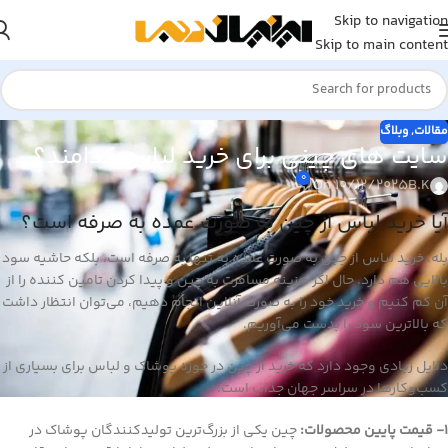
Skip to navigation
Skip to main content
مقالات
,
وبلاگ
سایت های چینی برای خرید لباس کدامند؟
0
On 10/12/2025
B.K
آیا خرید لباس از چین به صورت عمده به صرفه است؟
بله، خرید لباس از چین به صورت عمده نه تنها به صرفه است، بلکه حاشیه سود
بالایی هم دارد. حال اگر هزینه مسافرت به چین و پیدا کردن تامین کننده را از
آن کم کنیم و خرید خود را به صورت آنلاین انجام دهیم، می‌توان انتظار داشت
که بالاترین سود را بدست می‌آوریم.
دلایل زیادی وجود دارد که خرید از چین در حوزه پوشاک و لباس برای بسیاری از
کسب‌وکارها در سراسر جهان جذاب است.
1- قیمت پایین محصولات:
چین یکی از بزرگ‌ترین تولیدکنندگان پوشاک در