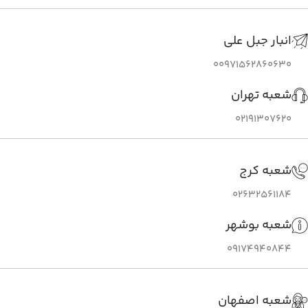
انبار جبل علی
00971562860630
شعبه تهران
02191307620
شعبه کرج
02632561184
شعبه بوشهر
09174940844
شعبه اصفهان