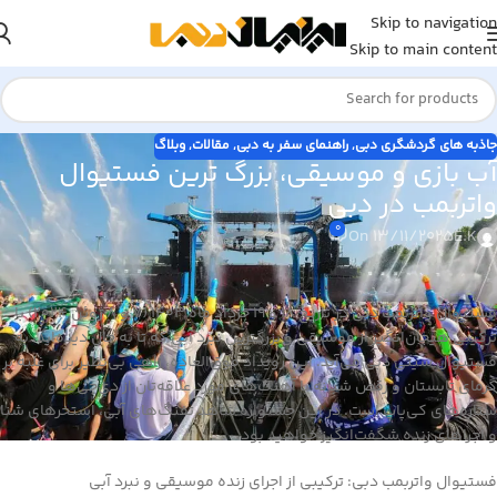
Skip to navigation
Skip to main content
جاذبه های گردشگری دبی
,
راهنمای سفر به دبی
,
مقالات
,
وبلاگ
آب بازی و موسیقی، بزرگ ترین فستیوال
واتربمب در دبی
0
On 13/11/2025
E.K
فستیوال واتربمب دبی در تاریخ 18 و 19 خرداد ماه ۱۴۰۳ (7 و 8 ژوئن 2024) با
ترکیبی هیجان‌انگیز از موسیقی و بزرگترین نبرد آبی که تا به حال دیده‌اید، به
فستیوال سیتی دبی می‌آید. این رویداد فوق‌العاده، راهی بی‌نظیر برای غلبه بر
گرمای تابستان و رقص شبانه با آهنگ‌های مورد علاقه‌تان از دی‌جی‌ها و
ستاره‌های کی‌پاپ است. در این جشنواره شاهد تفنگ‌های آبی، استخرهای شنا
و اجراهای زنده شگفت‌انگیز خواهید بود.
فستیوال واتربمب دبی: ترکیبی از اجرای زنده موسیقی و نبرد آبی