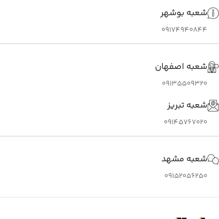
شعبه بوشهر
09174940844
شعبه اصفهان
09135509320
شعبه تبریز
09145767020
شعبه مشهد
09152056250