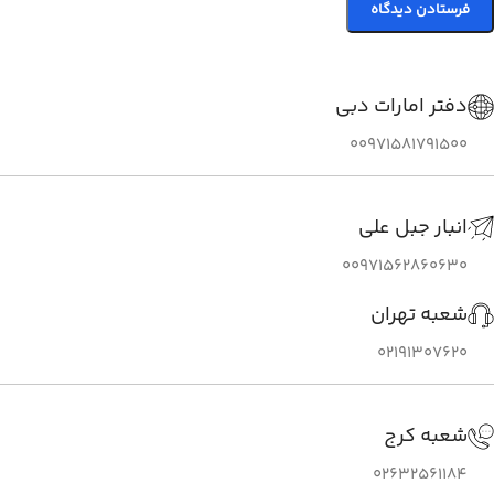
دفتر امارات دبی
00971581791500
انبار جبل علی
00971562860630
شعبه تهران
02191307620
شعبه کرج
02632561184