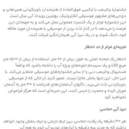
جشنواره واتربمب با ترکیبی فوق‌العاده از هنرمندان باورنکردنی هیپ‌هاپ و
دی‌جی‌های مشهور موسیقی الکترونیک، بهترین رویداد آبی سال است.
این جشنواره فراتر از یک کنسرت معمولی عمل می‌کند و به مهمانان این
فرصت را می‌دهد تا در کنار لذت بردن از موسیقی با هنرمندان مورد علاقه
خود، خنک شوند و در یک نبرد آبی هیجان‌انگیز شرکت کنند.
تجربه‌ای فراتر از حد انتظار
انتظار یک صحنه اصلی به طول بیش از ۶۰ متر، استفاده از بیش از ۱۵۰۰ متر
مربع LED و یک سیستم جلوه‌های ویژه آب را داشته باشید که واقعاً
فستیوال واتربمب دبی را از سایر جشنواره‌های موسیقی متمایز می‌کند. با
این حال، این تنها بخش ماجرا نیست. تصور کنید در حالی که از موسیقی
باورنکردنی لذت می‌برید، ناگهان آب‌فشان‌های قدرتمند تا ۳۰ متر به آسمان
فوران کرده و جمعیت را خیس کنند، این تجربه‌ای است که هرگز فراموش
نخواهید کرد.
نبرد آبی حماسی
هر 30 دقیقه یک رقابت حماسی بین تیم نارنجی و تیم بنفش وجود خواهد
داشت که به مدت سه دقیقه با ابزارهای توزیع آب خود به هم آب