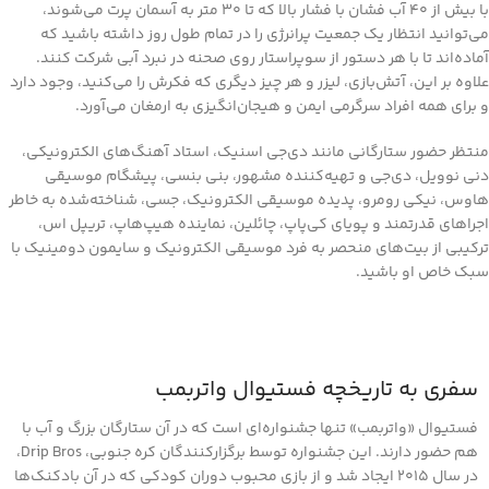
با بیش از ۴۰ آب فشان با فشار بالا که تا ۳۰ متر به آسمان پرت می‌شوند،
می‌توانید انتظار یک جمعیت پرانرژی را در تمام طول روز داشته باشید که
آماده‌اند تا با هر دستور از سوپراستار روی صحنه در نبرد آبی شرکت کنند.
علاوه بر این، آتش‌بازی، لیزر و هر چیز دیگری که فکرش را می‌کنید، وجود دارد
و برای همه افراد سرگرمی ایمن و هیجان‌انگیزی به ارمغان می‌آورد.
منتظر حضور ستارگانی مانند دی‌جی اسنیک، استاد آهنگ‌های الکترونیکی،
دنی نوویل، دی‌جی و تهیه‌کننده مشهور، بنی بنسی، پیشگام موسیقی
هاوس، نیکی رومرو، پدیده موسیقی الکترونیک، جسی، شناخته‌شده به خاطر
اجراهای قدرتمند و پویای کی‌پاپ، چائلین، نماینده هیپ‌هاپ، تریپل اس،
ترکیبی از بیت‌های منحصر به فرد موسیقی الکترونیک و سایمون دومینیک با
سبک خاص او باشید.
سفری به تاریخچه فستیوال واتربمب
فستیوال «واتربمب» تنها جشنواره‌ای است که در آن ستارگان بزرگ و آب با
هم حضور دارند. این جشنواره توسط برگزارکنندگان کره جنوبی، Drip Bros،
در سال ۲۰۱۵ ایجاد شد و از بازی محبوب دوران کودکی که در آن بادکنک‌ها