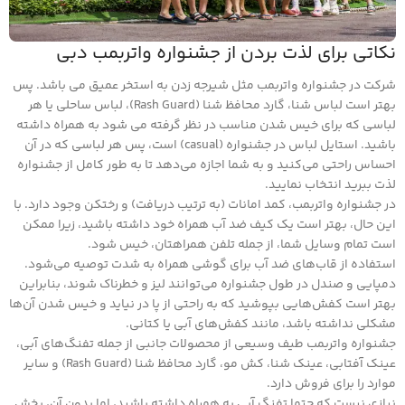
نکاتی برای لذت بردن از جشنواره واتربمب دبی
شرکت در جشنواره واتربمب مثل شیرجه زدن به استخر عمیق می باشد. پس
بهتر است لباس شنا، گارد محافظ شنا (Rash Guard)، لباس ساحلی یا هر
لباسی که برای خیس شدن مناسب در نظر گرفته می شود به همراه داشته
باشید. استایل لباس در جشنواره (casual) است، پس هر لباسی که در آن
احساس راحتی می‌کنید و به شما اجازه می‌دهد تا به طور کامل از جشنواره
لذت ببرید انتخاب نمایید.
در جشنواره واتربمب، کمد امانات (به ترتیب دریافت) و رختکن وجود دارد. با
این حال، بهتر است یک کیف ضد آب همراه خود داشته باشید، زیرا ممکن
است تمام وسایل شما، از جمله تلفن همراهتان، خیس شود.
استفاده از قاب‌های ضد آب برای گوشی همراه به شدت توصیه می‌شود.
دمپایی و صندل در طول جشنواره می‌توانند لیز و خطرناک شوند، بنابراین
بهتر است کفش‌هایی بپوشید که به راحتی از پا در نیاید و خیس شدن آن‌ها
مشکلی نداشته باشد، مانند کفش‌های آبی یا کتانی.
جشنواره واتربمب طیف وسیعی از محصولات جانبی از جمله تفنگ‌های آبی،
عینک آفتابی، عینک شنا، کش مو، گارد محافظ شنا (Rash Guard) و سایر
موارد را برای فروش دارد.
نیازی نیست که حتما تفنگ آبی به همراه داشته باشید، اما بدون آن، بخش