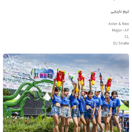
تیم نارنجی
Aster & Neo
82-Major
CL
DJ Snake