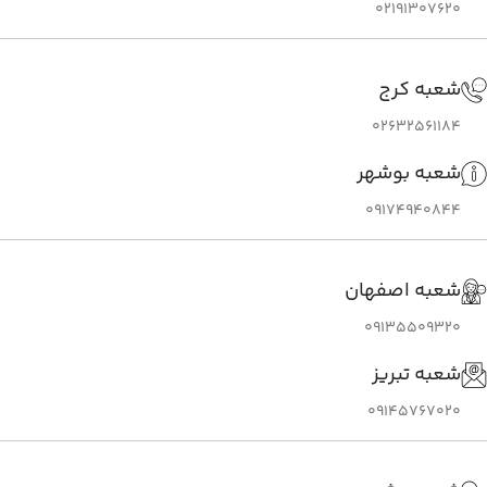
02191307620
شعبه کرج
02632561184
شعبه بوشهر
09174940844
شعبه اصفهان
09135509320
شعبه تبریز
09145767020