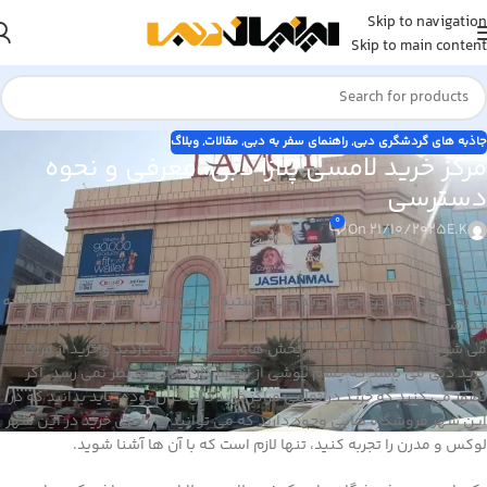
Skip to navigation
Skip to main content
جاذبه های گردشگری دبی
,
راهنمای سفر به دبی
,
مقالات
,
وبلاگ
مرکز خرید لامسی پلازا دبی، معرفی و نحوه
دسترسی
0
On 21/10/2025
E.K
آیا به دنبال بهترین مراکز خرید دبی هستید؟ با مرکز خرید لامسی پلازا دبی تا چه
حد آشنایی دارید؟ آیا می دانستید مراکز خرید از جاذبه های شهر دبی محسوب
می شوند؟ یکی از جذاب ترین بخش های سفر به دبی، بازدید و خرید از مراکز
خرید دبی می باشد که چشم پوشی از آن ها کار آسانی به نظر نمی رسد. اگر
تصور می کنید که خرید در تمامی مراکز خرید دبی گران بوده، باید بدانید که در
این شهر فروشگاه هایی وجود دارند که می توانید به راحتی خرید در این شهر
لوکس و مدرن را تجربه کنید، تنها لازم است که با آن ها آشنا شوید.