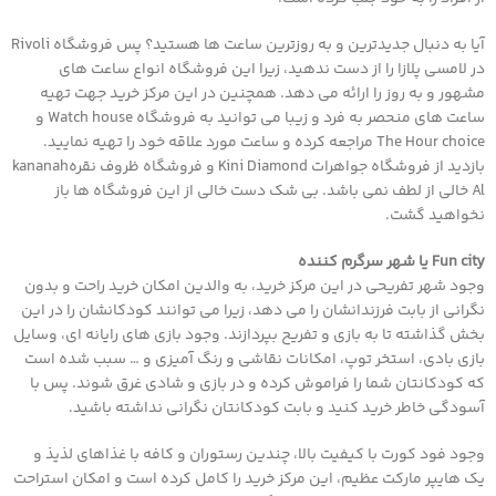
آیا به دنبال جدیدترین و به روزترین ساعت ها هستید؟ پس فروشگاه Rivoli
در لامسی پلازا را از دست ندهید، زیرا این فروشگاه انواع ساعت های
مشهور و به روز را ارائه می دهد. همچنین در این مرکز خرید جهت تهیه
ساعت های منحصر به فرد و زیبا می توانید به فروشگاه Watch house و
The Hour choice مراجعه کرده و ساعت مورد علاقه خود را تهیه نمایید.
بازدید از فروشگاه جواهرات Kini Diamond و فروشگاه ظروف نقرهkananah
Al خالی از لطف نمی باشد. بی شک دست خالی از این فروشگاه ها باز
نخواهید گشت.
Fun city یا شهر سرگرم کننده
وجود شهر تفریحی در این مرکز خرید، به والدین امکان خرید راحت و بدون
نگرانی از بابت فرزندانشان را می دهد، زیرا می توانند کودکانشان را در این
بخش گذاشته تا به بازی و تفریح بپردازند. وجود بازی های رایانه ای، وسایل
بازی بادی، استخر توپ، امکانات نقاشی و رنگ آمیزی و … سبب شده است
که کودکانتان شما را فراموش کرده و در بازی و شادی غرق شوند. پس با
آسودگی خاطر خرید کنید و بابت کودکانتان نگرانی نداشته باشید.
وجود فود کورت با کیفیت بالا، چندین رستوران و کافه با غذاهای لذیذ و
یک هایپر مارکت عظیم، این مرکز خرید را کامل کرده است و امکان استراحت