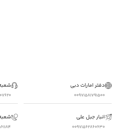
دفتر امارات دبی
شعبه 
307620
00971581791500
انبار جبل علی
شعبه
61184
00971562860630