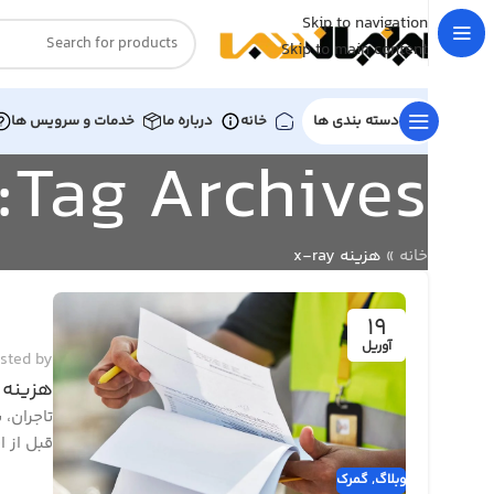
Skip to navigation
Skip to main content
دسته بندی ها
خانه
درباره ما
خدمات و سرویس ها
Tag Archives: هزینه x-ray
خانه
»
هزینه x-ray
19
آوریل
sted by
هزینه 
تاجران، 
قبل از ا
وبلاگ
,
گمرک