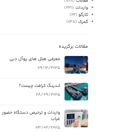
مقالات
(728)
واردات
(231)
کارگو
(22)
گمرک
(138)
مقالات برگزیده
معرفی هتل‌ های یوآل دبی
09/12/2025
لندینگ کرافت چیست؟
28/09/2025
واردات و ترخیص دستگاه حضور
غیاب
03/02/2025