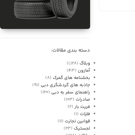
برای فروش
واردات قطعات خودرو از
دسته بندی مقالات:
دبی به ایران
وبلاگ
(1,128)
آمازون
(43)
بخشنامه های گمرک
(8)
جاذبه های گردشگری دبی
(91)
راهنمای سفر به دبی
(120)
صادرات
(103)
فریت بار
(2)
فلزات
(1)
قوانین تجارت
(11)
لجستیک
(23)