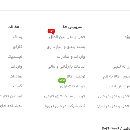
- سرویس ها
- مقالات
HOT
ژه
حمل و نقل بین الملل
وبلاگ
بسته بندی و انبار داری
کارگو
واردات و صادرات
لجستیک
ی ته لنجی
خدمات بازرگانی و مالی
واردات
ویل کالا به لنج
ترخیص کالا
صادرات
NEW
ی بار به ایران
حواله جات ارزی
گمرک
 حمل و نقل در دبی
خرید از سایت های خارجی
قوانین تجارت
 حمل و نقل در ایران
ثبت شرکت در دبی 1 روزه
بخشنامه های
2006-2026