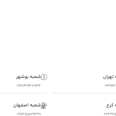
تهران
شعبه بوشهر
09174940844
02191
 کرج
شعبه اصفهان
09135509320
026325