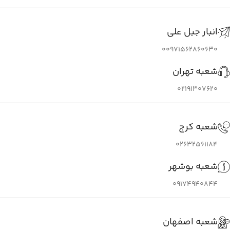
انبار جبل علی
00971562860630
شعبه تهران
02191307620
شعبه کرج
02632561184
شعبه بوشهر
09174940844
شعبه اصفهان