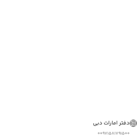
دفتر امارات دبی
00971581791500