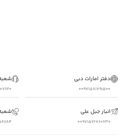
دفتر امارات دبی
شعبه 
307620
00971581791500
انبار جبل علی
شعبه
561184
00971562860630