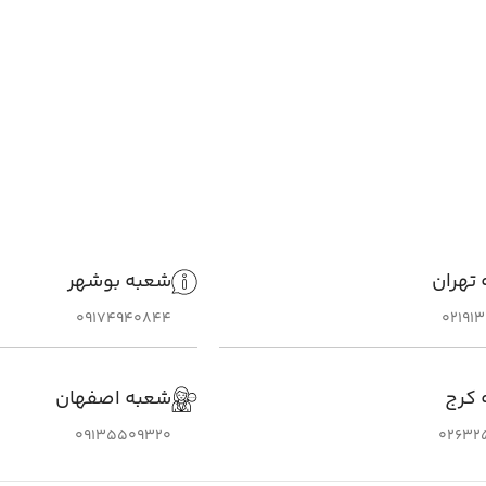
تهران
شعبه بوشهر
09174940844
02191
 کرج
شعبه اصفهان
09135509320
02632