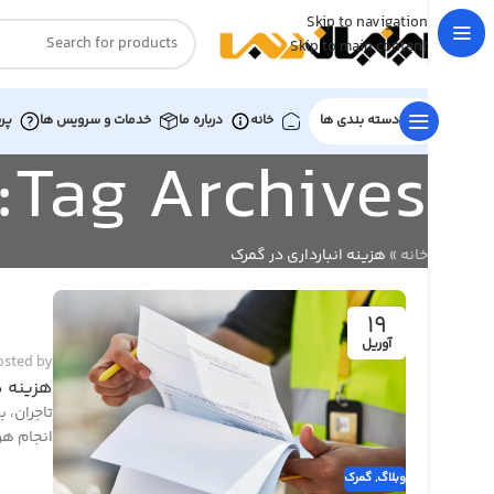
Skip to navigation
Skip to main content
دسته بندی ها
خانه
درباره ما
خدمات و سرویس ها
پر
Tag Archives: هزینه انبارداری در گمرک
خانه
»
هزینه انبارداری در گمرک
19
آوریل
osted by
هزینه 
تاجران، ب
انجام هر
وبلاگ
,
گمرک