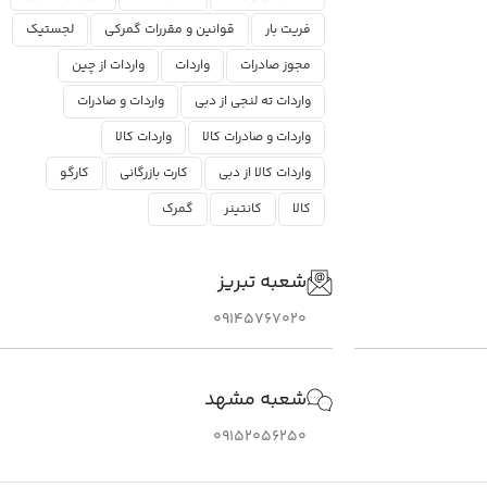
فریت بار
قوانین و مقررات گمرکی
لجستیک
مجوز صادرات
واردات
واردات از چین
واردات ته لنجی از دبی
واردات و صادرات
واردات و صادرات کالا
واردات کالا
واردات کالا از دبی
کارت بازرگانی
کارگو
کالا
کانتینر
گمرک
شعبه تبریز
09145767020
شعبه مشهد
09152056250