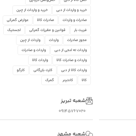
حمل کالا از دبی
حمل‌ونقل دریایی
خرید و واردات از دبی
خرید و واردات از چین
صادرات و واردات
صادرات کالا
عوارض گمرکی
فریت بار
قوانین و مقررات گمرکی
لجستیک
مجوز صادرات
واردات
واردات از چین
واردات ته لنجی از دبی
واردات و صادرات
واردات و صادرات کالا
واردات کالا
واردات کالا از دبی
کارت بازرگانی
کارگو
کالا
کانتینر
گمرک
شعبه تبریز
09145767020
شعبه مشهد