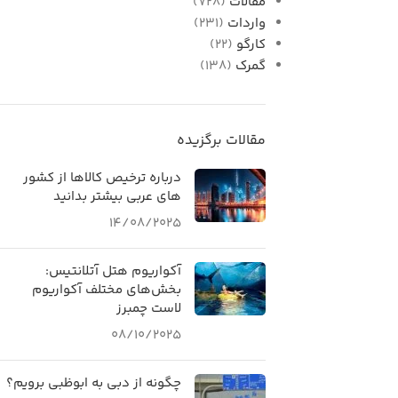
مقالات
(728)
واردات
(231)
کارگو
(22)
گمرک
(138)
مقالات برگزیده
درباره ترخیص کالاها از کشور
های عربی بیشتر بدانید
14/08/2025
آکواریوم هتل آتلانتیس:
بخش‌های مختلف آکواریوم
لاست چمبرز
08/10/2025
چگونه از دبی به ابوظبی برویم؟