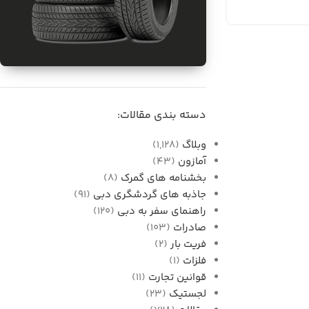
برای فروش
واردات قطعات خودرو از
دسته بندی مقالات:
دبی به ایران
وبلاگ
(1,128)
آمازون
(43)
بخشنامه های گمرک
(8)
جاذبه های گردشگری دبی
(91)
راهنمای سفر به دبی
(120)
صادرات
(103)
فریت بار
(2)
فلزات
(1)
قوانین تجارت
(11)
لجستیک
(23)