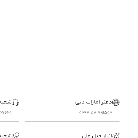
دفتر امارات دبی
شعبه 
307620
00971581791500
انبار جبل علی
شعبه