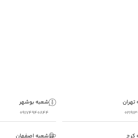
تهران
شعبه بوشهر
09174940844
02191
 کرج
شعبه اصفهان