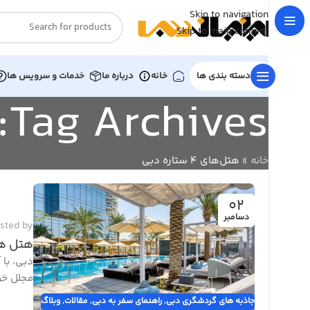
Skip to navigation
Skip to main content
دسته بندی ها
خانه
درباره ما
خدمات و سرویس ها
Tag Archives: هتل‌های ۴ ستاره دبی
خانه
»
هتل‌های ۴ ستاره دبی
02
دسامبر
sted by
هتل های 4 ستاره دبی: معرفی 14 هتل
دبی، با
مجلل خو
جاذبه های گردشگری دبی
,
راهنمای سفر به دبی
,
مقالات
,
وبلاگ