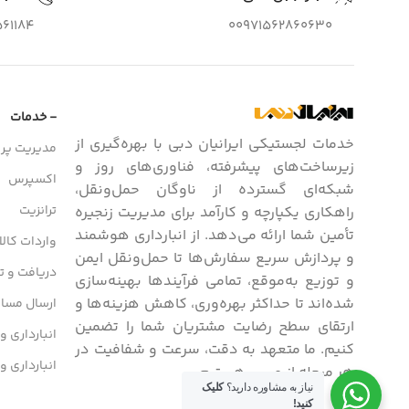
61184
00971562860630
- خدمات
خدمات لجستیکی ایرانیان دبی با بهره‌گیری از
مدیریت پرو
زیرساخت‌های پیشرفته، فناوری‌های روز و
اکسپرس
شبکه‌ای گسترده از ناوگان حمل‌ونقل،
ترانزیت
راهکاری یکپارچه و کارآمد برای مدیریت زنجیره
تأمین شما ارائه می‌دهد. از انبارداری هوشمند
واردات کالا
و پردازش سریع سفارش‌ها تا حمل‌ونقل ایمن
دریافت و تح
و توزیع به‌موقع، تمامی فرآیندها بهینه‌سازی
شده‌اند تا حداکثر بهره‌وری، کاهش هزینه‌ها و
ارسال مسافر
ارتقای سطح رضایت مشتریان شما را تضمین
انبارداری و
کنیم. ما متعهد به دقت، سرعت و شفافیت در
انبارداری و
هر مرحله از مسیر هستیم.
نیاز به مشاوره دارید؟
کلیک
کنید!