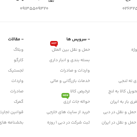
09135509320
026325
- سرویس ها
- مقالات
HOT
ژه
حمل و نقل بین الملل
وبلاگ
بسته بندی و انبار داری
کارگو
واردات و صادرات
لجستیک
ی ته لنجی
خدمات بازرگانی و مالی
واردات
ویل کالا به لنج
ترخیص کالا
صادرات
NEW
ی بار به ایران
حواله جات ارزی
گمرک
 حمل و نقل در دبی
خرید از سایت های خارجی
قوانین تجارت
 حمل و نقل در ایران
ثبت شرکت در دبی 1 روزه
بخشنامه های