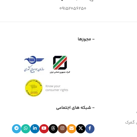
09152056250
- مجوزها
- شبکه های اجتماعی
 گمرک