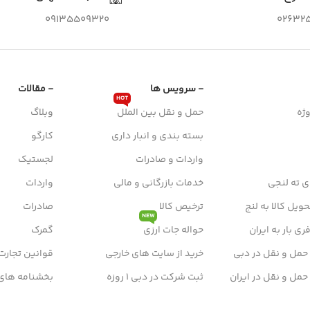
09135509320
026325
- سرویس ها
- مقالات
HOT
ژه
حمل و نقل بین الملل
وبلاگ
بسته بندی و انبار داری
کارگو
واردات و صادرات
لجستیک
ی ته لنجی
خدمات بازرگانی و مالی
واردات
ویل کالا به لنج
ترخیص کالا
صادرات
NEW
ی بار به ایران
حواله جات ارزی
گمرک
 حمل و نقل در دبی
خرید از سایت های خارجی
قوانین تجارت
 حمل و نقل در ایران
ثبت شرکت در دبی 1 روزه
بخشنامه های