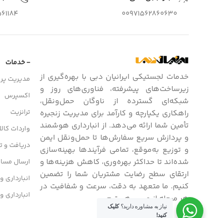
61184
00971562860630
- خدمات
خدمات لجستیکی ایرانیان دبی با بهره‌گیری از
مدیریت پرو
زیرساخت‌های پیشرفته، فناوری‌های روز و
اکسپرس
شبکه‌ای گسترده از ناوگان حمل‌ونقل،
ترانزیت
راهکاری یکپارچه و کارآمد برای مدیریت زنجیره
تأمین شما ارائه می‌دهد. از انبارداری هوشمند
واردات کالا
و پردازش سریع سفارش‌ها تا حمل‌ونقل ایمن
دریافت و تح
و توزیع به‌موقع، تمامی فرآیندها بهینه‌سازی
شده‌اند تا حداکثر بهره‌وری، کاهش هزینه‌ها و
ارسال مسافر
ارتقای سطح رضایت مشتریان شما را تضمین
انبارداری و
کنیم. ما متعهد به دقت، سرعت و شفافیت در
انبارداری و
هر مرحله از مسیر هستیم.
نیاز به مشاوره دارید؟
کلیک
کنید!