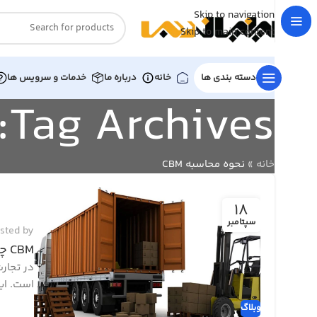
Skip to navigation
Skip to main content
دسته بندی ها
خانه
درباره ما
خدمات و سرویس ها
Tag Archives: نحوه محاسبه CBM
خانه
»
نحوه محاسبه CBM
18
سپتامبر
sted by
CBM چیست و چگونه محاسبه می شود؟
است. ای
وبلاگ