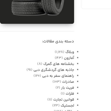
برای فروش
واردات قطعات خودرو از
دسته بندی مقالات:
دبی به ایران
وبلاگ
(1,128)
آمازون
(43)
بخشنامه های گمرک
(8)
جاذبه های گردشگری دبی
(91)
راهنمای سفر به دبی
(120)
صادرات
(103)
فریت بار
(2)
فلزات
(1)
قوانین تجارت
(11)
لجستیک
(23)