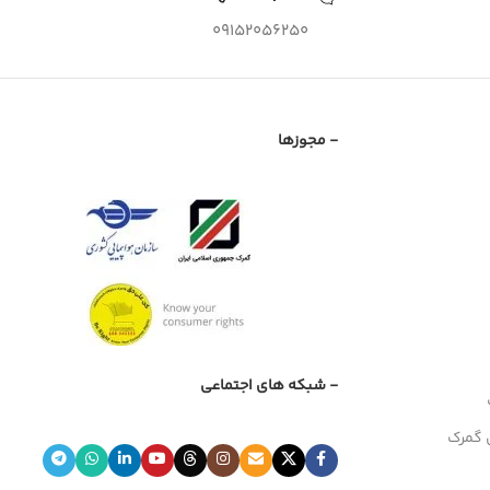
09152056250
- مجوزها
- شبکه های اجتماعی
 گمرک