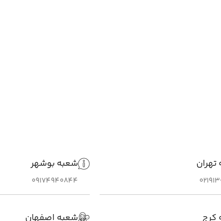
تهران
شعبه بوشهر
09174940844
02191
 کرج
شعبه اصفهان