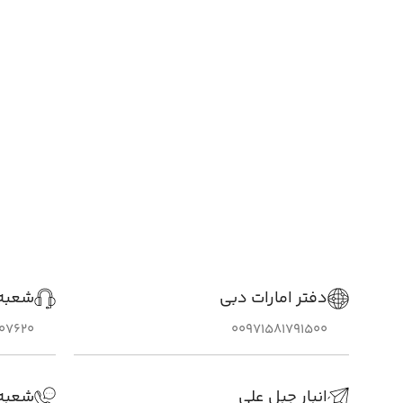
دفتر امارات دبی
شعبه 
307620
00971581791500
انبار جبل علی
شعبه