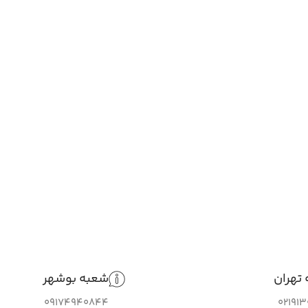
تهران
شعبه بوشهر
09174940844
02191