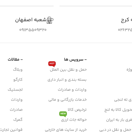
 کرج
شعبه اصفهان
09135509320
026325
- سرویس ها
- مقالات
HOT
ژه
حمل و نقل بین الملل
وبلاگ
بسته بندی و انبار داری
کارگو
واردات و صادرات
لجستیک
ی ته لنجی
خدمات بازرگانی و مالی
واردات
ویل کالا به لنج
ترخیص کالا
صادرات
NEW
ی بار به ایران
حواله جات ارزی
گمرک
 حمل و نقل در دبی
خرید از سایت های خارجی
قوانین تجارت