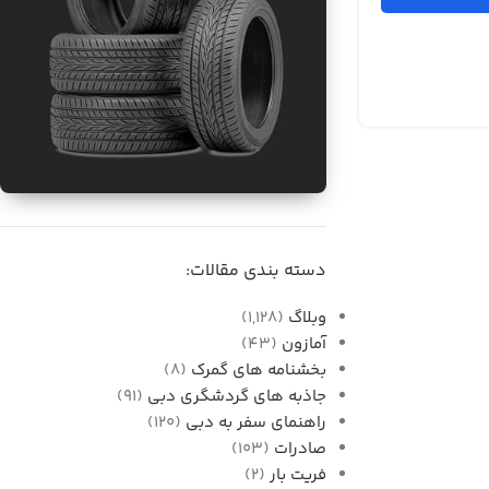
برای فروش
واردات قطعات خودرو از
دسته بندی مقالات:
دبی به ایران
وبلاگ
(1,128)
آمازون
(43)
بخشنامه های گمرک
(8)
جاذبه های گردشگری دبی
(91)
راهنمای سفر به دبی
(120)
صادرات
(103)
فریت بار
(2)