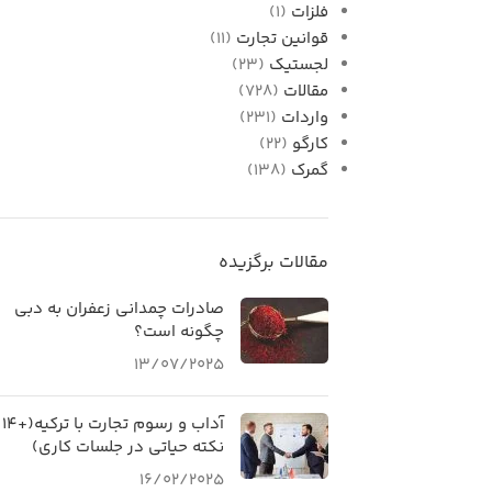
فلزات
(1)
قوانین تجارت
(11)
لجستیک
(23)
مقالات
(728)
واردات
(231)
کارگو
(22)
گمرک
(138)
مقالات برگزیده
صادرات چمدانی زعفران به دبی
چگونه است؟
13/07/2025
آداب و رسوم تجارت با ترکیه(+۱۴
نکته حیاتی در جلسات کاری)
16/02/2025