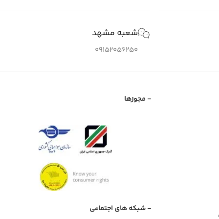
شعبه مشهد
09152056250
- مجوزها
- شبکه های اجتماعی