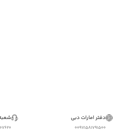
دفتر امارات دبی
شعبه 
307620
00971581791500