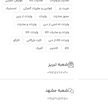
صادرات و واردات
صادرات کالا
عوارض گمرکی
فریت بار
قوانین و مقررات گمرکی
لجستیک
مجوز صادرات
واردات
واردات از چین
واردات ته لنجی از دبی
واردات و صادرات
واردات و صادرات کالا
واردات کالا
واردات کالا از دبی
کارت بازرگانی
کارگو
کالا
کانتینر
گمرک
شعبه تبریز
09145767020
شعبه مشهد
09152056250