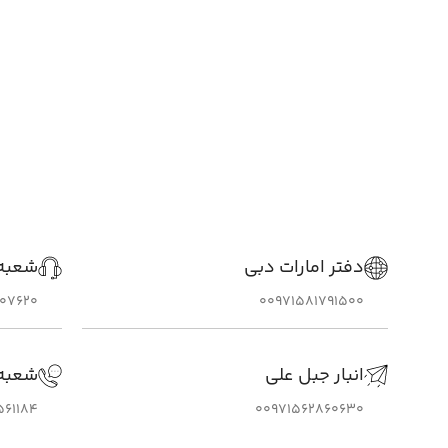
دفتر امارات دبی
شعبه 
307620
00971581791500
انبار جبل علی
شعبه
561184
00971562860630