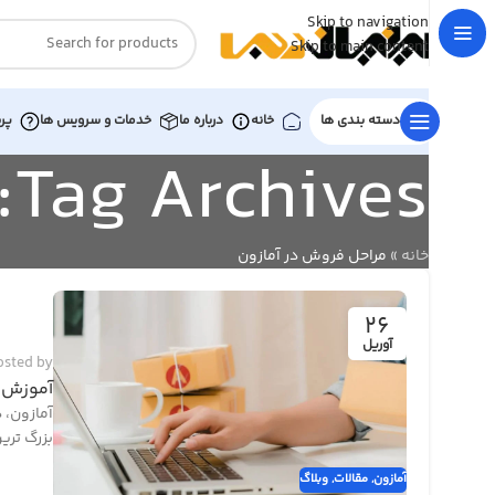
Skip to navigation
Skip to main content
دسته بندی ها
خانه
درباره ما
خدمات و سرویس ها
پر
Tag Archives: مراحل فروش در آمازون
خانه
»
مراحل فروش در آمازون
26
آوریل
osted by
آموزش 
آمازون، 
بزرگ ترین
آمازون
,
مقالات
,
وبلاگ