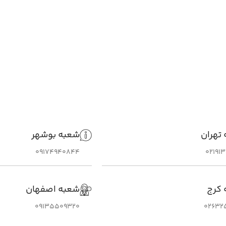
تهران
شعبه بوشهر
09174940844
02191
 کرج
شعبه اصفهان
09135509320
02632