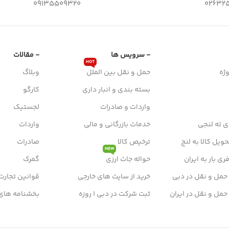
09135509320
026325
- سرویس ها
- مقالات
HOT
ژه
حمل و نقل بین الملل
وبلاگ
بسته بندی و انبار داری
کارگو
واردات و صادرات
لجستیک
ی ته لنجی
خدمات بازرگانی و مالی
واردات
ویل کالا به لنج
ترخیص کالا
صادرات
NEW
ی بار به ایران
حواله جات ارزی
گمرک
 حمل و نقل در دبی
خرید از سایت های خارجی
قوانین تجارت
 حمل و نقل در ایران
ثبت شرکت در دبی 1 روزه
بخشنامه های