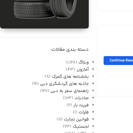
برای فروش
واردات قطعات خودرو از
دسته بندی مقالات:
دبی به ایران
Continue Rea
وبلاگ
(1,128)
آمازون
(43)
بخشنامه های گمرک
(8)
جاذبه های گردشگری دبی
(91)
راهنمای سفر به دبی
(120)
صادرات
(103)
فریت بار
(2)
فلزات
(1)
قوانین تجارت
(11)
لجستیک
(23)