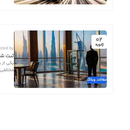
02
ژانویه
sted by
ثبت شرکت LC
یکی از 
مختلفی ا
مقالات
,
وبلاگ