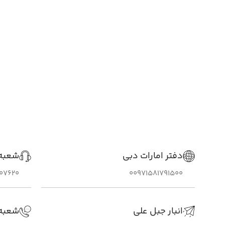
دفتر امارات دبی
شعبه 
307620
00971581791500
انبار جبل علی
شعبه