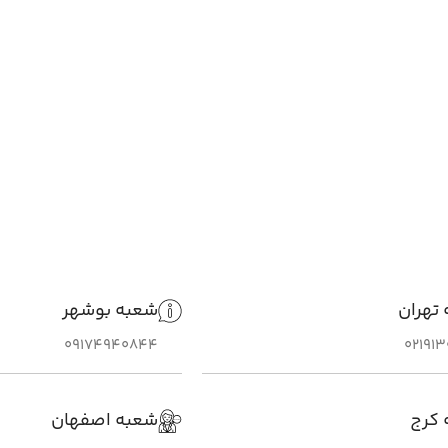
تهران
شعبه بوشهر
09174940844
02191
 کرج
شعبه اصفهان