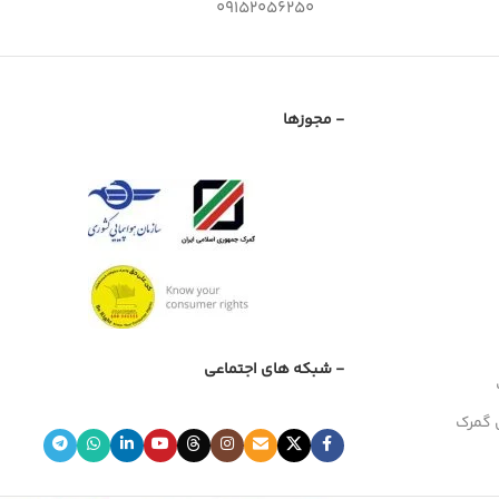
09152056250
- مجوزها
- شبکه های اجتماعی
 گمرک