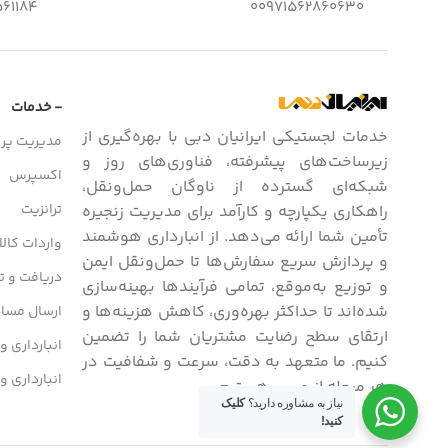
61184
00971562860630
- خدمات
خدمات لجستیکی ایرانیان دبی با بهره‌گیری از
مدیریت پرو
زیرساخت‌های پیشرفته، فناوری‌های روز و
اکسپرس
شبکه‌ای گسترده از ناوگان حمل‌ونقل،
ترانزیت
راهکاری یکپارچه و کارآمد برای مدیریت زنجیره
تأمین شما ارائه می‌دهد. از انبارداری هوشمند
واردات کالا
و پردازش سریع سفارش‌ها تا حمل‌ونقل ایمن
دریافت و تح
و توزیع به‌موقع، تمامی فرآیندها بهینه‌سازی
شده‌اند تا حداکثر بهره‌وری، کاهش هزینه‌ها و
ارسال مسافر
ارتقای سطح رضایت مشتریان شما را تضمین
انبارداری و
کنیم. ما متعهد به دقت، سرعت و شفافیت در
انبارداری و
هر مرحله از مسیر هستیم.
نیاز به مشاوره دارید؟
کلیک
کنید!