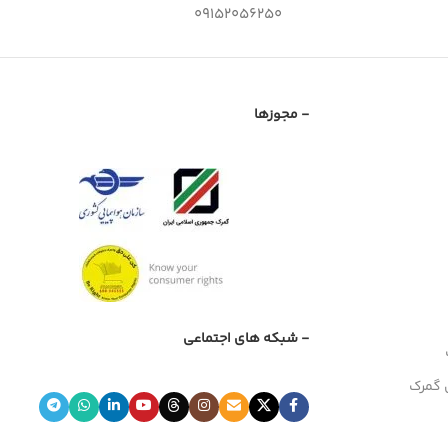
09152056250
- مجوزها
- شبکه های اجتماعی
 گمرک