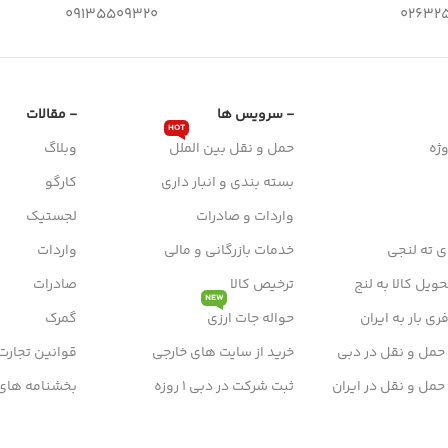
09135509320
026325
- سرویس ها
- مقالات
HOT
ژه
حمل و نقل بین الملل
وبلاگ
بسته بندی و انبار داری
کارگو
واردات و صادرات
لجستیک
ی ته لنجی
خدمات بازرگانی و مالی
واردات
ویل کالا به لنج
ترخیص کالا
صادرات
NEW
ی بار به ایران
حواله جات ارزی
گمرک
 حمل و نقل در دبی
خرید از سایت های خارجی
قوانین تجارت
 حمل و نقل در ایران
ثبت شرکت در دبی 1 روزه
بخشنامه های