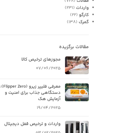
مقالات
(728)
واردات
(231)
کارگو
(22)
گمرک
(138)
مقالات برگزیده
مجوزهای ترخیص کالا
07/06/2025
معرفی فلیپر زیرو (Flipper Zero):
دستگاهی جذاب برای امنیت و
آزمایش هک
19/04/2025
واردات و ترخیص قفل دیجیتال
03/02/2025