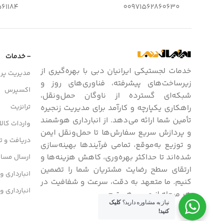
61184
00971562860630
- خدمات
خدمات لجستیکی ایرانیان دبی با بهره‌گیری از
مدیریت پرو
زیرساخت‌های پیشرفته، فناوری‌های روز و
اکسپرس
شبکه‌ای گسترده از ناوگان حمل‌ونقل،
ترانزیت
راهکاری یکپارچه و کارآمد برای مدیریت زنجیره
تأمین شما ارائه می‌دهد. از انبارداری هوشمند
واردات کالا
و پردازش سریع سفارش‌ها تا حمل‌ونقل ایمن
دریافت و تح
و توزیع به‌موقع، تمامی فرآیندها بهینه‌سازی
شده‌اند تا حداکثر بهره‌وری، کاهش هزینه‌ها و
ارسال مسافر
ارتقای سطح رضایت مشتریان شما را تضمین
انبارداری و
کنیم. ما متعهد به دقت، سرعت و شفافیت در
انبارداری و
هر مرحله از مسیر هستیم.
نیاز به مشاوره دارید؟
کلیک
کنید!