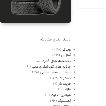
برای فروش
واردات قطعات خودرو از
دسته بندی مقالات:
دبی به ایران
وبلاگ
(1,128)
آمازون
(43)
بخشنامه های گمرک
(8)
جاذبه های گردشگری دبی
(91)
راهنمای سفر به دبی
(120)
صادرات
(103)
فریت بار
(2)
فلزات
(1)
قوانین تجارت
(11)
لجستیک
(23)