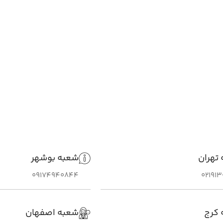
تهران
شعبه بوشهر
09174940844
02191
 کرج
شعبه اصفهان