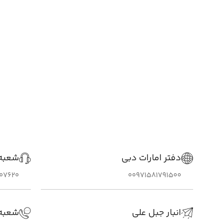
دفتر امارات دبی
شعبه 
307620
00971581791500
انبار جبل علی
شعبه