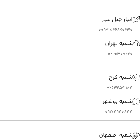
انبار جبل علی
00971562860630
شعبه تهران
02191307620
شعبه کرج
02632561184
شعبه بوشهر
09174940844
شعبه اصفهان