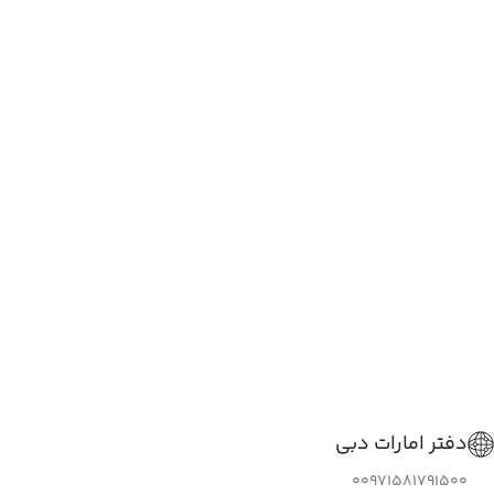
دفتر امارات دبی
00971581791500