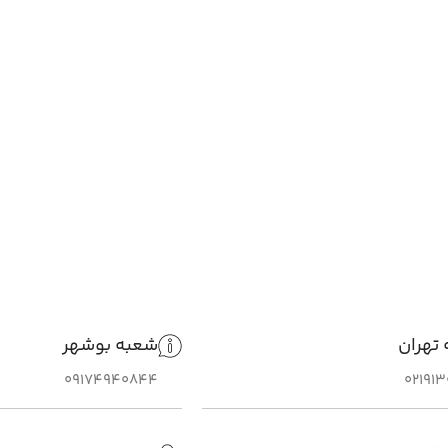
تهران
شعبه بوشهر
09174940844
02191