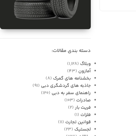
برای فروش
واردات قطعات خودرو از
دسته بندی مقالات:
دبی به ایران
وبلاگ
(1,128)
آمازون
(43)
بخشنامه های گمرک
(8)
جاذبه های گردشگری دبی
(91)
راهنمای سفر به دبی
(120)
صادرات
(103)
فریت بار
(2)
فلزات
(1)
قوانین تجارت
(11)
لجستیک
(23)