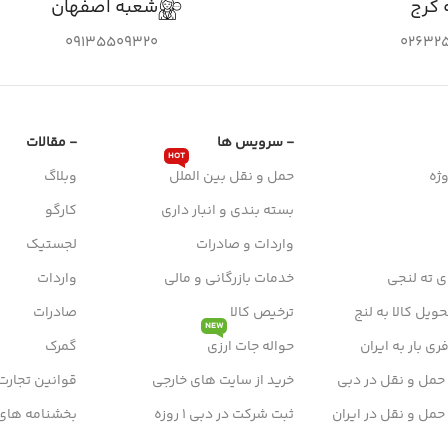
 کرج
شعبه اصفهان
09135509320
026325
- سرویس ها
- مقالات
HOT
ژه
حمل و نقل بین الملل
وبلاگ
بسته بندی و انبار داری
کارگو
واردات و صادرات
لجستیک
ی ته لنجی
خدمات بازرگانی و مالی
واردات
ویل کالا به لنج
ترخیص کالا
صادرات
NEW
ی بار به ایران
حواله جات ارزی
گمرک
 حمل و نقل در دبی
خرید از سایت های خارجی
قوانین تجارت
 حمل و نقل در ایران
ثبت شرکت در دبی 1 روزه
بخشنامه های