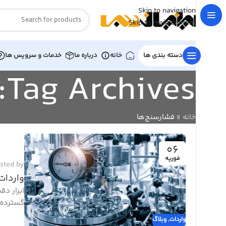
Skip to navigation
Skip to main content
دسته بندی ها
خانه
درباره ما
خدمات و سرویس ها
Tag Archives: فشارسنج‌ها
خانه
»
فشارسنج‌ها
06
فوریه
sted by
واردات
ابزار د
گسترده د
واردات
,
وبلاگ