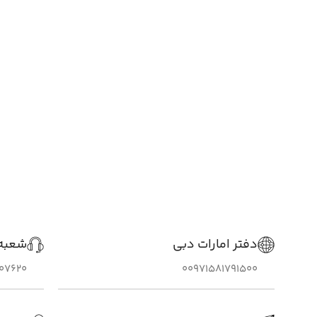
دفتر امارات دبی
شعبه 
307620
00971581791500