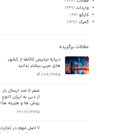
مقالات
(728)
واردات
(231)
کارگو
(22)
گمرک
(138)
مقالات برگزیده
درباره ترخیص کالاها از کشور
های عربی بیشتر بدانید
14/08/2025
صفر تا صد ارسال بار
از دبی به ایران (انوع
روش ها و هزینه ها)
20/01/2025
۷ اصل مهم در تجارت