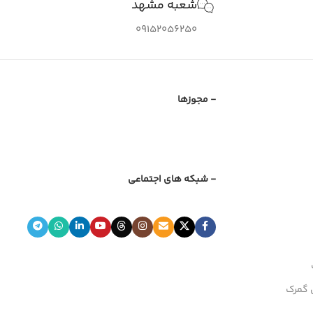
شعبه مشهد
09152056250
- مجوزها
- شبکه های اجتماعی
 گمرک