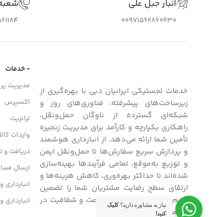
انبار جبل علی
شعبه
61184
00971562860630
- خدمات
مدیریت پرو
خدمات لجستیکی ایرانیان دبی با بهره‌گیری از
اکسپرس
زیرساخت‌های پیشرفته، فناوری‌های روز و
شبکه‌ای گسترده از ناوگان حمل‌ونقل،
ترانزیت
راهکاری یکپارچه و کارآمد برای مدیریت زنجیره
واردات کالا
تأمین شما ارائه می‌دهد. از انبارداری هوشمند
و پردازش سریع سفارش‌ها تا حمل‌ونقل ایمن
دریافت و تح
و توزیع به‌موقع، تمامی فرآیندها بهینه‌سازی
ارسال مسافر
شده‌اند تا حداکثر بهره‌وری، کاهش هزینه‌ها و
انبارداری و
ارتقای سطح رضایت مشتریان شما را تضمین
کنیم. ما متعهد به دقت، سرعت و شفافیت در
انبارداری و
نیاز به مشاوره دارید؟
کلیک
هر مرحله از مسیر هستیم.
کنید!