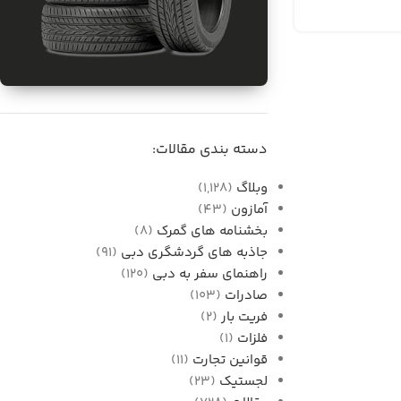
برای فروش
واردات قطعات خودرو از
دسته بندی مقالات:
دبی به ایران
وبلاگ
(1,128)
آمازون
(43)
بخشنامه های گمرک
(8)
جاذبه های گردشگری دبی
(91)
راهنمای سفر به دبی
(120)
صادرات
(103)
فریت بار
(2)
فلزات
(1)
قوانین تجارت
(11)
لجستیک
(23)