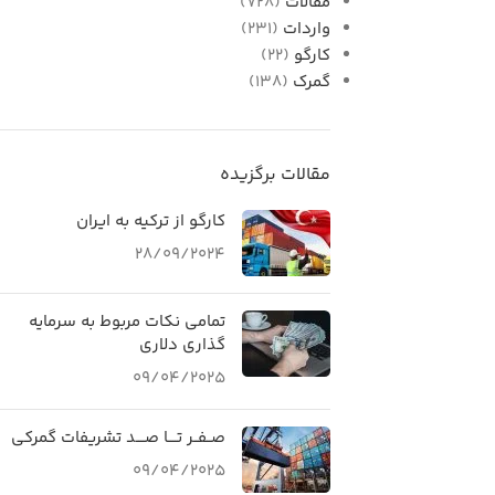
مقالات
(728)
واردات
(231)
کارگو
(22)
گمرک
(138)
مقالات برگزیده
کارگو از ترکیه به ایران
28/09/2024
تمامی نکات مربوط به سرمایه
گذاری دلاری
09/04/2025
صــفــر تــــا صــــد تشریفات گمرکی
09/04/2025