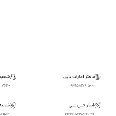
دفتر امارات دبی
شعبه 
307620
00971581791500
انبار جبل علی
شعبه
61184
00971562860630