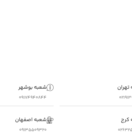
تهران
شعبه بوشهر
09174940844
02191
 کرج
شعبه اصفهان
09135509320
026325