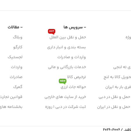
- سرویس ها
- مقالات
HOT
ژه
حمل و نقل بین الملل
وبلاگ
بسته بندی و انبار داری
کارگو
واردات و صادرات
لجستیک
ی ته لنجی
خدمات بازرگانی و مالی
واردات
ویل کالا به لنج
ترخیص کالا
صادرات
NEW
ی بار به ایران
حواله جات ارزی
گمرک
 حمل و نقل در دبی
خرید از سایت های خارجی
قوانین تجارت
 حمل و نقل در ایران
ثبت شرکت در دبی 1 روزه
بخشنامه های
2006-2026