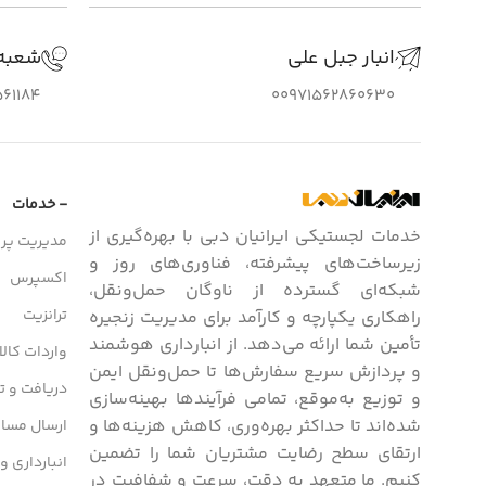
انبار جبل علی
شعبه
61184
00971562860630
- خدمات
خدمات لجستیکی ایرانیان دبی با بهره‌گیری از
مدیریت پرو
زیرساخت‌های پیشرفته، فناوری‌های روز و
اکسپرس
شبکه‌ای گسترده از ناوگان حمل‌ونقل،
ترانزیت
راهکاری یکپارچه و کارآمد برای مدیریت زنجیره
تأمین شما ارائه می‌دهد. از انبارداری هوشمند
واردات کالا
و پردازش سریع سفارش‌ها تا حمل‌ونقل ایمن
دریافت و تح
و توزیع به‌موقع، تمامی فرآیندها بهینه‌سازی
شده‌اند تا حداکثر بهره‌وری، کاهش هزینه‌ها و
ارسال مسافر
ارتقای سطح رضایت مشتریان شما را تضمین
انبارداری و
کنیم. ما متعهد به دقت، سرعت و شفافیت در