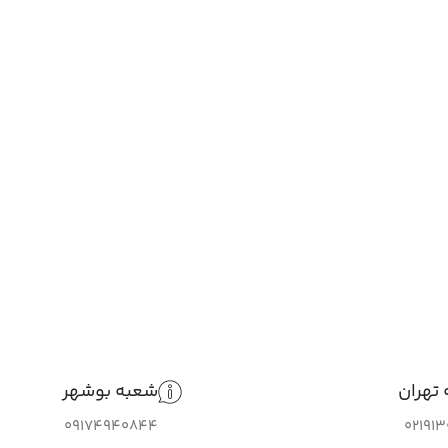
تهران
شعبه بوشهر
09174940844
02191