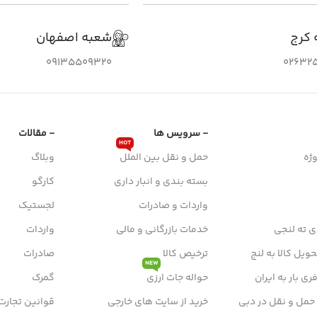
 کرج
شعبه اصفهان
09135509320
026325
- سرویس ها
- مقالات
HOT
ژه
حمل و نقل بین الملل
وبلاگ
بسته بندی و انبار داری
کارگو
واردات و صادرات
لجستیک
ی ته لنجی
خدمات بازرگانی و مالی
واردات
ویل کالا به لنج
ترخیص کالا
صادرات
NEW
ی بار به ایران
حواله جات ارزی
گمرک
 حمل و نقل در دبی
خرید از سایت های خارجی
قوانین تجارت