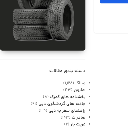
برای فروش
واردات قطعات خودرو از
دسته بندی مقالات:
دبی به ایران
وبلاگ
(1,128)
آمازون
(43)
بخشنامه های گمرک
(8)
جاذبه های گردشگری دبی
(91)
راهنمای سفر به دبی
(120)
صادرات
(103)
فریت بار
(2)