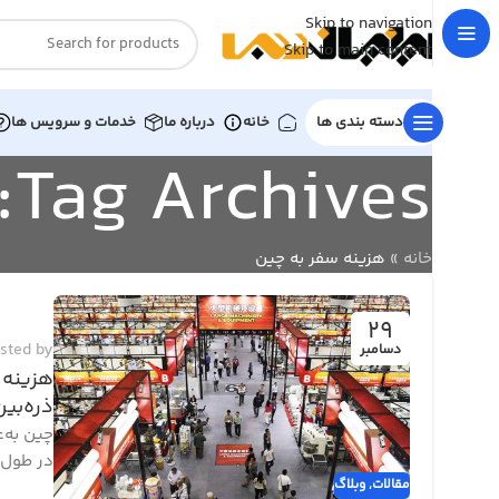
Skip to navigation
Skip to main content
دسته بندی ها
خانه
درباره ما
خدمات و سرویس ها
Tag Archives: هزینه سفر به چین
خانه
»
هزینه سفر به چین
29
sted by
دسامبر
هزینه 
ذره‌بین
چین به‌
در طول س
مقالات
,
وبلاگ