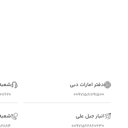
دفتر امارات دبی
شعبه 
307620
00971581791500
انبار جبل علی
شعبه
61184
00971562860630