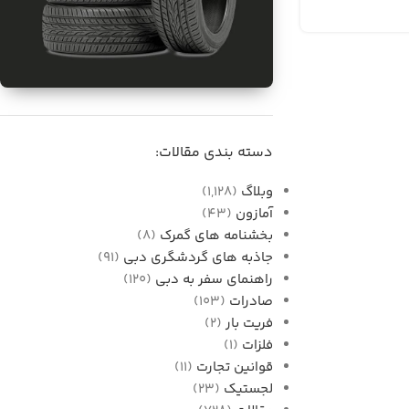
برای فروش
واردات قطعات خودرو از
دسته بندی مقالات:
دبی به ایران
وبلاگ
(1,128)
آمازون
(43)
بخشنامه های گمرک
(8)
جاذبه های گردشگری دبی
(91)
راهنمای سفر به دبی
(120)
صادرات
(103)
فریت بار
(2)
فلزات
(1)
قوانین تجارت
(11)
لجستیک
(23)