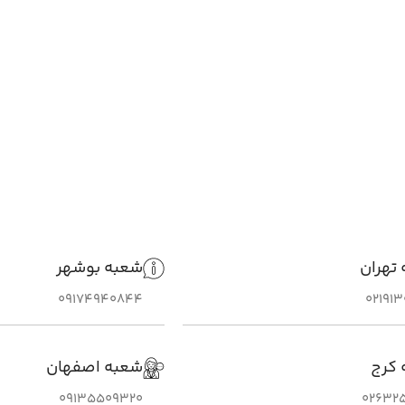
تهران
شعبه بوشهر
09174940844
02191
 کرج
شعبه اصفهان
09135509320
026325