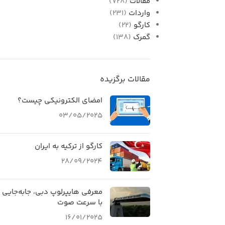
مقالات
(728)
واردات
(231)
کارگو
(22)
گمرک
(138)
مقالات برگزیده
امضای الکترونیکی چیست؟
03/05/2025
کارگو از ترکیه به ایران
28/09/2024
معرفی هایپرلوپ دبی، جابه‌جایی
با سرعت صوت
16/01/2025