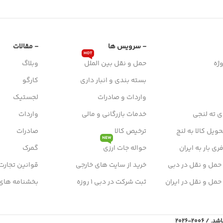
- سرویس ها
- مقالات
HOT
ژه
حمل و نقل بین الملل
وبلاگ
بسته بندی و انبار داری
کارگو
واردات و صادرات
لجستیک
ی ته لنجی
خدمات بازرگانی و مالی
واردات
ویل کالا به لنج
ترخیص کالا
صادرات
NEW
ی بار به ایران
حواله جات ارزی
گمرک
 حمل و نقل در دبی
خرید از سایت های خارجی
قوانین تجارت
 حمل و نقل در ایران
ثبت شرکت در دبی 1 روزه
بخشنامه های
2006-2026