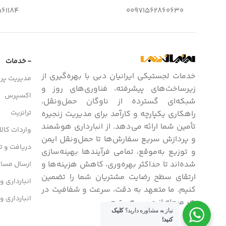
61184
00971562860630
- خدمات
خدمات لجستیکی ایرانیان دبی با بهره‌گیری از
مدیریت پرو
زیرساخت‌های پیشرفته، فناوری‌های روز و
اکسپرس
شبکه‌ای گسترده از ناوگان حمل‌ونقل،
ترانزیت
راهکاری یکپارچه و کارآمد برای مدیریت زنجیره
تأمین شما ارائه می‌دهد. از انبارداری هوشمند
واردات کالا
و پردازش سریع سفارش‌ها تا حمل‌ونقل ایمن
دریافت و تح
و توزیع به‌موقع، تمامی فرآیندها بهینه‌سازی
شده‌اند تا حداکثر بهره‌وری، کاهش هزینه‌ها و
ارسال مسافر
ارتقای سطح رضایت مشتریان شما را تضمین
انبارداری و
کنیم. ما متعهد به دقت، سرعت و شفافیت در
انبارداری و
هر مرحله از مسیر هستیم.
نیاز به مشاوره دارید؟
کلیک
کنید!