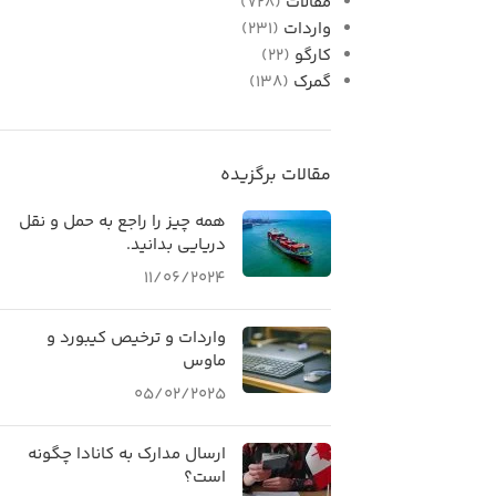
مقالات
(728)
واردات
(231)
کارگو
(22)
گمرک
(138)
مقالات برگزیده
همه چیز را راجع به حمل و نقل
دریایی بدانید.
11/06/2024
واردات و ترخیص کیبورد و
ماوس
05/02/2025
ارسال مدارک به کانادا چگونه
است؟