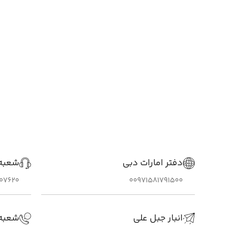
دفتر امارات دبی
شعبه 
307620
00971581791500
انبار جبل علی
شعبه