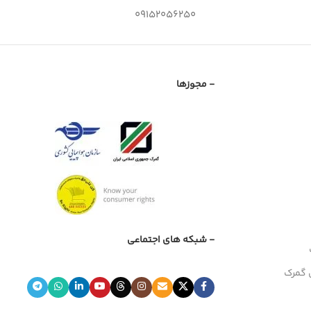
09152056250
- مجوزها
- شبکه های اجتماعی
 گمرک