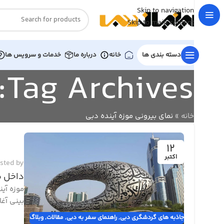
Skip to navigation
Skip to main content
دسته بندی ها
خانه
درباره ما
خدمات و سرویس ها
Tag Archives: نمای بیرونی موزه آینده دبی
خانه
»
نمای بیرونی موزه آینده دبی
12
اکتبر
sted by
داخل م
موزه آی
بینی آغا
جاذبه های گردشگری دبی
,
راهنمای سفر به دبی
,
مقالات
,
وبلاگ