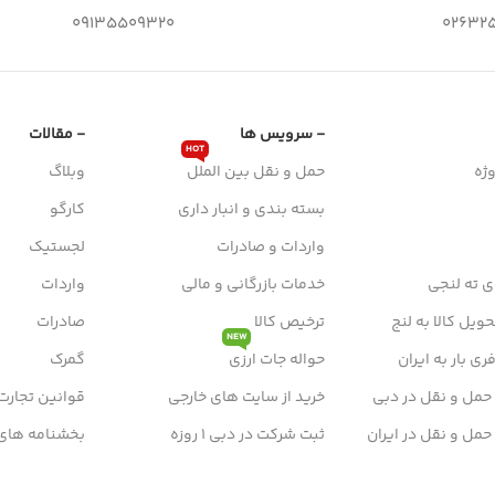
09135509320
026325
- سرویس ها
- مقالات
HOT
ژه
حمل و نقل بین الملل
وبلاگ
بسته بندی و انبار داری
کارگو
واردات و صادرات
لجستیک
ی ته لنجی
خدمات بازرگانی و مالی
واردات
ویل کالا به لنج
ترخیص کالا
صادرات
NEW
ی بار به ایران
حواله جات ارزی
گمرک
 حمل و نقل در دبی
خرید از سایت های خارجی
قوانین تجارت
 حمل و نقل در ایران
ثبت شرکت در دبی 1 روزه
بخشنامه های