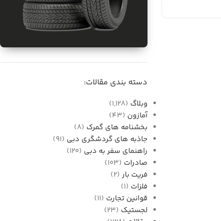
برای فروش
واردات قطعات خودرو از
دسته بندی مقالات:
دبی به ایران
وبلاگ
(1,128)
آمازون
(43)
بخشنامه های گمرک
(8)
جاذبه های گردشگری دبی
(91)
راهنمای سفر به دبی
(120)
صادرات
(103)
فریت بار
(2)
فلزات
(1)
قوانین تجارت
(11)
لجستیک
(23)