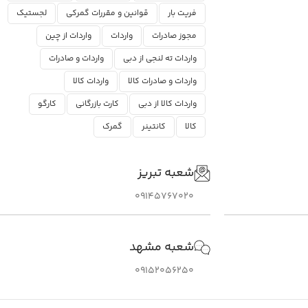
فریت بار
قوانین و مقررات گمرکی
لجستیک
مجوز صادرات
واردات
واردات از چین
واردات ته لنجی از دبی
واردات و صادرات
واردات و صادرات کالا
واردات کالا
واردات کالا از دبی
کارت بازرگانی
کارگو
کالا
کانتینر
گمرک
شعبه تبریز
09145767020
شعبه مشهد
09152056250