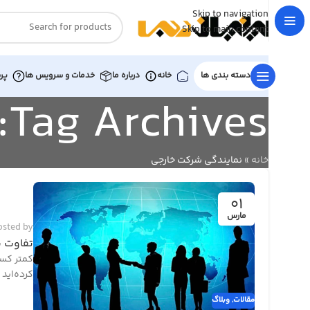
Skip to navigation
Skip to main content
دسته بندی ها
خانه
درباره ما
خدمات و سرویس ها
پر
Tag Archives: نمايندگي شركت خارجي
خانه
»
نمايندگي شركت خارجي
01
مارس
osted by
تفاوت ش
کمتر کسی
کرده‌اید
مقالات
,
وبلاگ