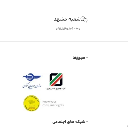
شعبه مشهد
09152056250
- مجوزها
- شبکه های اجتماعی