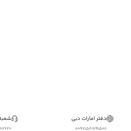
دفتر امارات دبی
شعبه 
307620
00971581791500