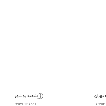
تهران
شعبه بوشهر
09174940844
02191