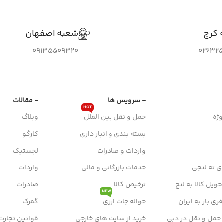
 کرج
شعبه اصفهان
09135509320
026325
- سرویس ها
- مقالات
HOT
ژه
حمل و نقل بین الملل
وبلاگ
بسته بندی و انبار داری
کارگو
واردات و صادرات
لجستیک
ی ته لنجی
خدمات بازرگانی و مالی
واردات
ویل کالا به لنج
ترخیص کالا
صادرات
NEW
ی بار به ایران
حواله جات ارزی
گمرک
 حمل و نقل در دبی
خرید از سایت های خارجی
قوانین تجارت