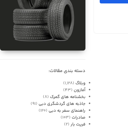
برای فروش
واردات قطعات خودرو از
دسته بندی مقالات:
دبی به ایران
وبلاگ
(1,128)
آمازون
(43)
بخشنامه های گمرک
(8)
جاذبه های گردشگری دبی
(91)
راهنمای سفر به دبی
(120)
صادرات
(103)
فریت بار
(2)